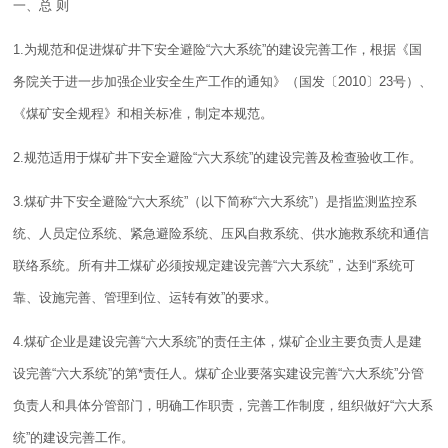
一、总 则
1.为规范和促进
煤矿
井下
安全
避险“六大系统”的建设完善工作，根据《国
务院关于进一步加强企业
安全
生产工作的通知》（国发〔2010〕23号）、
《
煤矿
安全
规程
》和相关
标准
，制定本规范。
2.规范适用于
煤矿
井下安全避险“六大系统”的建设完善及检查验收工作。
3.煤矿井下安全避险“六大系统”（以下简称“六大系统”）是指监测监控系
统、人员定位系统、紧急避险系统、压风自救系统、供水施救系统和通信
联络系统。所有井工煤矿必须按规定建设完善“六大系统”，达到“系统可
靠、设施完善、
管理
到位、运转有效”的要求。
4.煤矿企业是建设完善“六大系统”的责任主体，煤矿企业主要负责人是建
设完善“六大系统”的第*责任人。煤矿企业要落实建设完善“六大系统”分管
负责人和具体分管部门，明确工作职责，完善工作
制度
，组织做好“六大系
统”的建设完善工作。