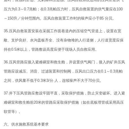
压力为0.3～0.7兆帕；在0.3兆帕压力时，压风自救装置的供气量应在100
～150升／分钟范围内。压风自救装置工作时的噪声应小于85 分贝。
35.压风自救装置安装在采掘工作面巷道内的压缩空气管道上，设置在宽
敞、支护良好、水沟盖板齐全、没有杂物堆的人行道侧，人行道宽度应保
持在0.5米以上，管路敷设高度应便于现场人员自救应用。
36.压风管路应接入避难硐室和救生舱，并设置供气阀门，接入的矿井压风
管路应设减压、消音、过滤装置和控制阀，压风出口压力在0.1～0.3兆帕
之间，供风量不低于0.3米3/分·人，连续噪声不大于70分贝。
37.井下压风管路应敷设牢固平直，采取保护
措施
，防止灾变破坏。进入避
难硐室和救生舱前20米的管路应采取保护
措施
（如在底板埋管或采用高压
软管等）。
六、供水施救系统基本要求