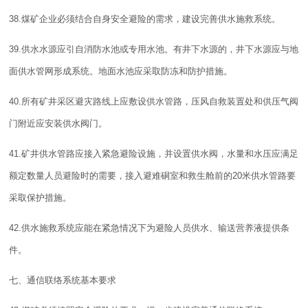
38.煤矿企业必须结合自身安全避险的需求，建设完善供水施救系统。
39.供水水源应引自消防水池或专用水池。有井下水源的，井下水源应与地
面供水管网形成系统。地面水池应采取防冻和防护
措施
。
40.所有矿井采区避灾路线上应敷设供水管路，压风自救装置处和供压气阀
门附近应安装供水阀门。
41.矿井供水管路应接入紧急避险设施，并设置供水阀，水量和水压应满足
额定数量人员避险时的需要，接入避难硐室和救生舱前的20米供水管路要
采取保护
措施
。
42.供水施救系统应能在紧急情况下为避险人员供水、输送营养液提供条
件。
七、通信联络系统基本要求