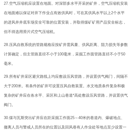
27.空气压缩机应设置在地面。对深部多水平开采的矿井，空气压缩机安装
在地面难以保证对井下作业点有效供风时，可在其供风水平以上2个水平
的进风井井底车场安全可靠的位置安装，并取得煤矿矿用产品安全标志，
但不得选用滑片式空气压缩机。
28.压风自救系统的管路规格应按矿井需风量、供风距离、阻力损失等参数
计算确定，但主管路直径不小于100毫米，采掘工作面管路直径不小于50
毫米。
29.所有矿井采区避灾路线上均应敷设压风管路，并设置供气阀门，间隔不
大于200米。有条件的矿井可设置压风自救装置。水文地质条件复杂和极
复杂的矿井应在各水平、采区和上山巷道*高处敷设压风管路，并设置供气
阀门。
30.煤与瓦斯突出矿井应在距采掘工作面25～40米的巷道内、爆破地点、
撤离人员与警戒人员所在的位置以及回风巷有人作业处等地点至少设置一